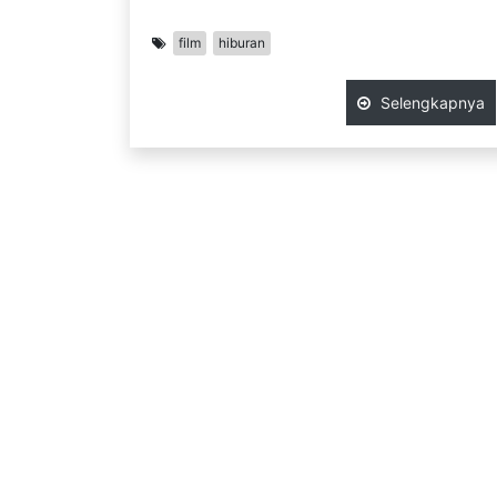
film
hiburan
Selengkapnya